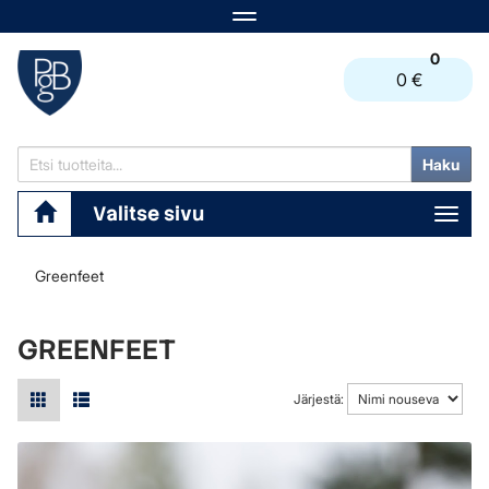
Navigaatio
0
0 €
Haku
Valitse sivu
Navi
Greenfeet
GREENFEET
Järjestä: