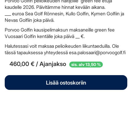
Porvoo Golfin pelioikeuden haltijoille green fee etuja
kaudelle 2026. Päivitämme hinnat kevään aikana.
___ euroa Sea Golf Rönnesin, Kullo Golfin, Kymen Golfiin ja
Nevas Golfiin joka päivä.
Porvoo Golfin kausipelimaksun maksaneille green fee
Vuosaari Golfin kentälle joka päivä __ €.
Halutessasi voit maksaa pelioikeuden liikuntaeduilla. Ole
tässä tapauksessa yhteydessä
esa.palosaari@porvoogolf.fi
460,00 € / Ajanjakso
sis. alv 13,50 %
Lisää ostoskoriin