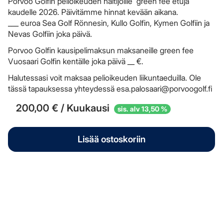
Porvoo Golfin pelioikeuden haltijoille green fee etuja
kaudelle 2026. Päivitämme hinnat kevään aikana.
___ euroa Sea Golf Rönnesin, Kullo Golfin, Kymen Golfiin ja
Nevas Golfiin joka päivä.
Porvoo Golfin kausipelimaksun maksaneille green fee
Vuosaari Golfin kentälle joka päivä __ €.
Halutessasi voit maksaa pelioikeuden liikuntaeduilla. Ole
tässä tapauksessa yhteydessä
esa.palosaari@porvoogolf.fi
200,00
€ / Kuukausi
sis. alv 13,50 %
Lisää ostoskoriin